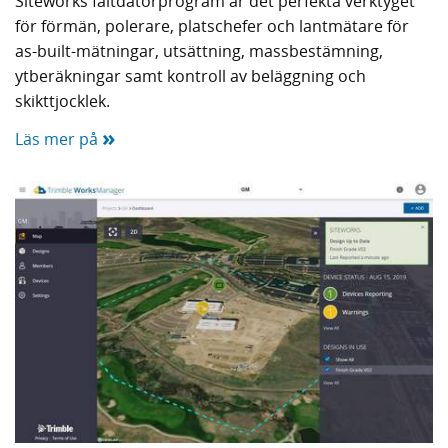
Siteworks fältdatorprogram är det perfekta verktyget
för förmän, polerare, platschefer och lantmätare för
as-built-mätningar, utsättning, massbestämning,
ytberäkningar samt kontroll av beläggning och
skikttjocklek.
»
Läs mer på