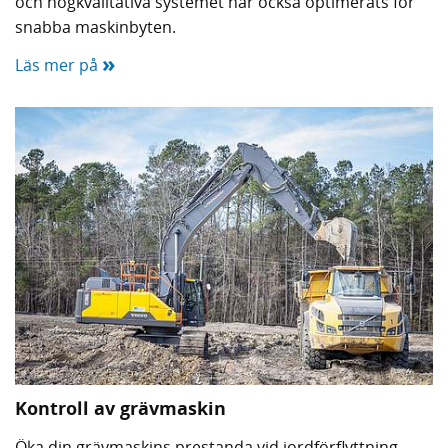
och högkvalitativa systemet har också optimerats för
snabba maskinbyten.
»
Läs mer på
Kontroll av grävmaskin
Öka din grävmaskins prestanda vid jordförflyttning